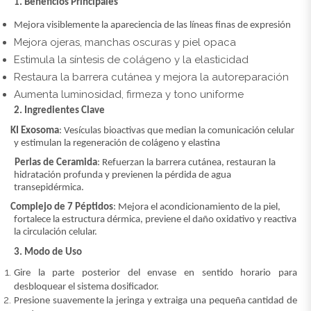
1. Beneficios Principales
Mejora visiblemente la apareciencia de las líneas finas de expresión
Mejora ojeras, manchas oscuras y piel opaca
Estimula la síntesis de colágeno y la elasticidad
Restaura la barrera cutánea y mejora la autoreparación
Aumenta luminosidad, firmeza y tono uniforme
2. Ingredientes Clave
·
KI Exosoma
: Vesículas bioactivas que median la comunicación celular
y estimulan la regeneración de colágeno y elastina
·
Perlas de Ceramida
: Refuerzan la barrera cutánea, restauran la
hidratación profunda y previenen la pérdida de agua
transepidérmica.
·
Complejo de 7 Péptidos
: Mejora el acondicionamiento de la piel,
fortalece la estructura dérmica, previene el daño oxidativo y reactiva
la circulación celular.
3. Modo de Uso
Gire la parte posterior del envase en sentido horario para
desbloquear el sistema dosificador.
Presione suavemente la jeringa y extraiga una pequeña cantidad de